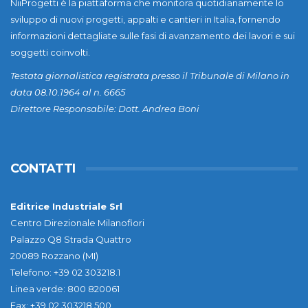
NiiProgetti è la piattaforma che monitora quotidianamente lo
sviluppo di nuovi progetti, appalti e cantieri in Italia, fornendo
informazioni dettagliate sulle fasi di avanzamento dei lavori e sui
soggetti coinvolti.
Testata giornalistica registrata presso il Tribunale di Milano in
data 08.10.1964 al n. 6665
Direttore Responsabile: Dott. Andrea Boni
CONTATTI
Editrice Industriale Srl
Centro Direzionale Milanofiori
Palazzo Q8 Strada Quattro
20089 Rozzano (MI)
Telefono: +39 02 303218.1
Linea verde: 800 820061
Fax: +39 02 303218.500