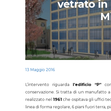
vetrato in
STORIE
M
URBAN
HEADQUARTERS. 
video del terzo ta
HEADQUARTERS
REMIX
13 Maggio 2016
L’intervento riguarda
l’edificio “P”
comp
conservazione. Si tratta di un manufatto a d
realizzato nel
1961
che ospitava gli uffici te
linea di forma regolare, 6 piani fuori terra, 