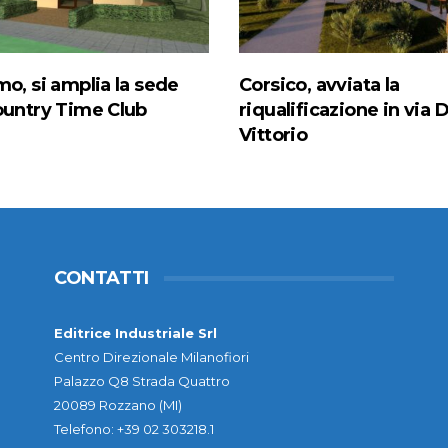
mo, si amplia la sede
Corsico, avviata la
ountry Time Club
riqualificazione in via D
Vittorio
CONTATTI
Editrice Industriale Srl
Centro Direzionale Milanofiori
Palazzo Q8 Strada Quattro
20089 Rozzano (MI)
Telefono: +39 02 303218.1