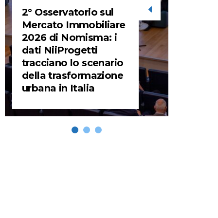
2° Osservatorio sul
STORIE
Mercato Immobiliare
2026 di Nomisma: i
URBA
dati NiiProgetti
HEADQ
tracciano lo scenario
video d
della trasformazione
HEAD
urbana in Italia
REMIX