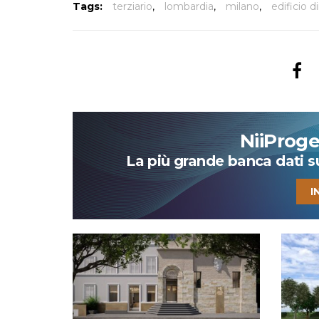
Tags:
terziario
,
lombardia
,
milano
,
edificio d
NiiProg
La più grande banca dati su 
I