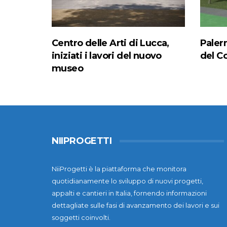
Centro delle Arti di Lucca,
Paler
iniziati i lavori del nuovo
del C
museo
NIIPROGETTI
NiiProgetti è la piattaforma che monitora
quotidianamente lo sviluppo di nuovi progetti,
appalti e cantieri in Italia, fornendo informazioni
dettagliate sulle fasi di avanzamento dei lavori e sui
soggetti coinvolti.