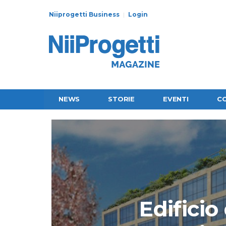
Niiprogetti Business
Login
NEWS
STORIE
EVENTI
C
Edificio