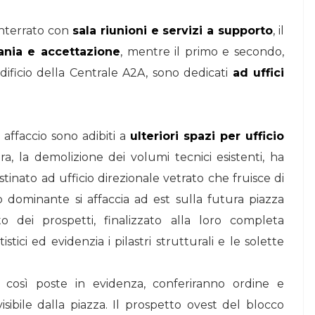
interrato con
sala riunioni e servizi a supporto
, il
iania e accettazione
, mentre il primo e secondo,
’edificio della Centrale A2A, sono dedicati
ad uffici
o affaccio sono adibiti a
ulteriori spazi per ufficio
ra, la demolizione dei volumi tecnici esistenti, ha
inato ad ufficio direzionale vetrato che fruisce di
to dominante si affaccia ad est sulla futura piazza
to dei prospetti, finalizzato alla loro completa
istici ed evidenzia i pilastri strutturali e le solette
e così poste in evidenza, conferiranno ordine e
ibile dalla piazza. Il prospetto ovest del blocco