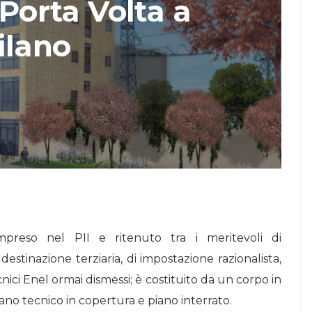
 Porta Volta a
STORIE
ilano
Urban Headquarters:
Il
il workplace che
lk di
rigenera la città nel
nuovo talk di
NiiProgetti
reso nel PII e ritenuto tra i meritevoli di
estinazione terziaria, di impostazione razionalista,
cnici Enel ormai dismessi; è costituito da un corpo in
piano tecnico in copertura e piano interrato.