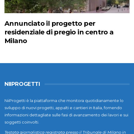
Annunciato il progetto per
residenziale di pregio in centro a
Milano
NIIPROGETTI
NiiProgetti è la piattaforma che monitora quotidianamente lo
sviluppo di nuovi progetti, appalti e cantieri in Italia, fornendo
informazioni dettagliate sulle fasi di avanzamento dei lavori e sui
soggetti coinvolti.
Testata giornalistica registrata presso il Tribunale di Milano in