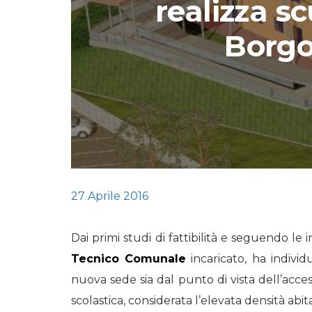
realizza s
STORIE
Borgo
URBAN
HEADQUARTERS. 
video del terzo ta
HEADQUARTERS
REMIX
27 Aprile 2016
Dai primi studi di fattibilità e seguendo l
Tecnico Comunale
incaricato, ha individ
nuova sede sia dal punto di vista dell’access
scolastica, considerata l’elevata densità abita