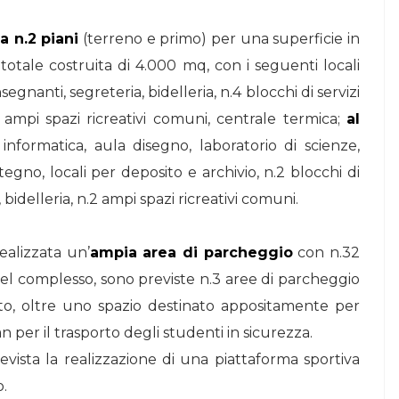
 n.2 piani
(terreno e primo) per una superficie in
totale costruita di 4.000 mq, con i seguenti locali
nsegnanti, segreteria, bidelleria, n.4 blocchi di servizi
2 ampi spazi ricreativi comuni, centrale termica;
al
nformatica, aula disegno, laboratorio di scienze,
tegno, locali per deposito e archivio, n.2 blocchi di
, bidelleria, n.2 ampi spazi ricreativi comuni.
ealizzata un’
ampia area di parcheggio
con n.32
 del complesso, sono previste n.3 aree di parcheggio
to, oltre uno spazio destinato appositamente per
n per il trasporto degli studenti in sicurezza.
evista la realizzazione di una piattaforma sportiva
o.