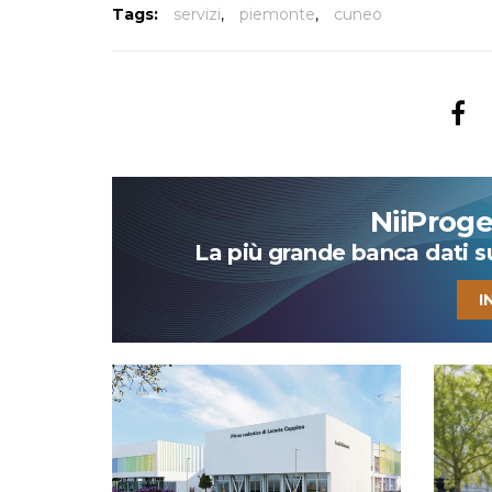
Tags:
servizi
,
piemonte
,
cuneo
NiiProg
La più grande banca dati su 
I