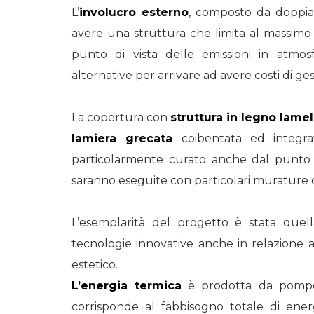
L’
involucro esterno
, composto da doppia
avere una struttura che limita al massimo 
punto di vista delle emissioni in atmosfe
alternative per arrivare ad avere costi di gest
La copertura con
struttura in legno lamel
lamiera grecata
coibentata ed integra
particolarmente curato anche dal punto di 
saranno eseguite con particolari murature 
L’esemplarità del progetto è stata que
tecnologie innovative anche in relazione all
estetico.
L’energia termica
è prodotta da pompe d
corrisponde al fabbisogno totale di energi