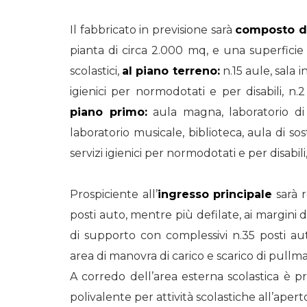
Il fabbricato in previsione sarà
composto da
pianta di circa 2.000 mq, e una superficie 
scolastici,
al piano terreno:
n.15 aule, sala i
igienici per normodotati e per disabili, n.
piano primo:
aula magna, laboratorio di i
laboratorio musicale, biblioteca, aula di sos
servizi igienici per normodotati e per disabili
Prospiciente all’
ingresso principale
sarà r
posti auto, mentre più defilate, ai margini
di supporto con complessivi n.35 posti au
area di manovra di carico e scarico di pullma
A corredo dell’area esterna scolastica è pr
polivalente per attività scolastiche all’apert