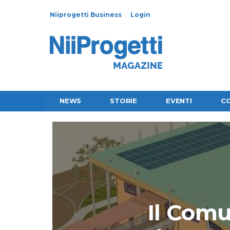
Niiprogetti Business
Login
NEWS
STORIE
EVENTI
C
Il Comu