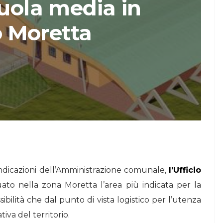
cuola media in
STORIE
 Moretta
Urban Headquarters:
Il
il workplace che
lk di
rigenera la città nel
nuovo talk di
NiiProgetti
e indicazioni dell’Amministrazione comunale,
l’Ufficio
uato nella zona Moretta l’area più indicata per la
ibilità che dal punto di vista logistico per l’utenza
tiva del territorio.