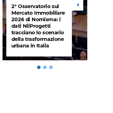
2° Osservatorio sul
STORIE
Mercato Immobiliare
2026 di Nomisma: i
URBA
dati NiiProgetti
HEADQ
tracciano lo scenario
video d
della trasformazione
HEAD
urbana in Italia
REMIX