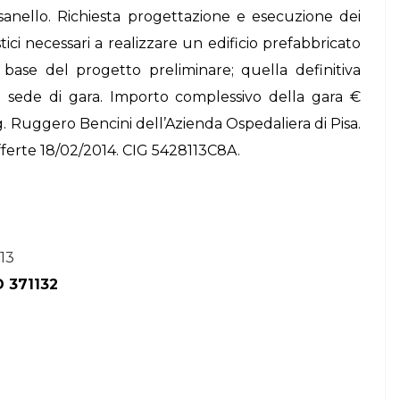
Cisanello. Richiesta progettazione e esecuzione dei
STORIE
stici necessari a realizzare un edificio prefabbricato
Urban Headquarters:
a base del progetto preliminare; quella definitiva
Il
il workplace che
 sede di gara. Importo complessivo della gara €
lk di
rigenera la città nel
g. Ruggero Bencini
dell’Azienda Ospedaliera di Pisa.
nuovo talk di
fferte 18/02/2014. CIG 5428113C8A.
NiiProgetti
13
D 371132