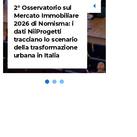
2° Osservatorio sul
STORIE
Mercato Immobiliare
2026 di Nomisma: i
URBA
dati NiiProgetti
HEADQ
tracciano lo scenario
video d
della trasformazione
HEAD
urbana in Italia
REMIX