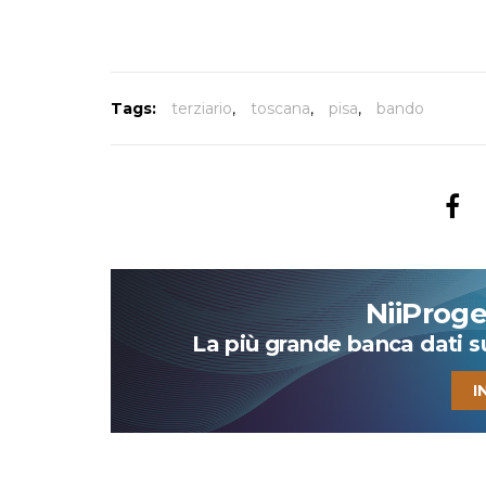
Tags:
terziario
,
toscana
,
pisa
,
bando
NiiProg
La più grande banca dati su 
I