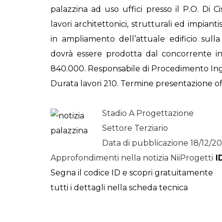
palazzina ad uso uffici presso il P.O. Di 
STORIE
lavori architettonici, strutturali ed impianti
URBAN
in ampliamento dell’attuale edificio sull
HEADQUARTERS. 
dovrà essere prodotta dal concorrente in
video del terzo ta
840.000. Responsabile di Procedimento
In
HEADQUARTERS
Durata lavori 210. Termine presentazione o
REMIX
Stadio A Progettazione
Settore Terziario
Data di pubblicazione 18/12/20
Approfondimenti nella notizia NiiProgetti
I
Segna il codice ID e scopri gratuitamente
tutti i dettagli nella scheda tecnica