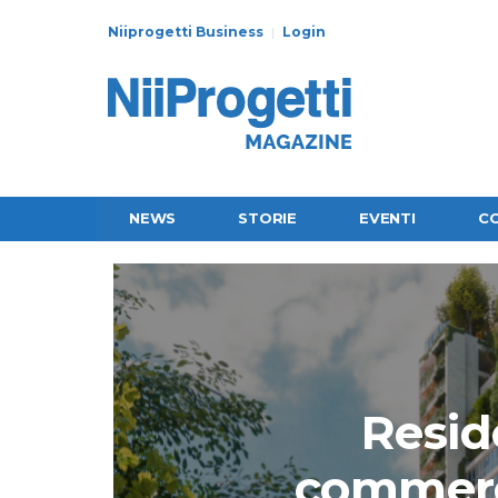
Niiprogetti Business
Login
NEWS
STORIE
EVENTI
C
Resid
commerci