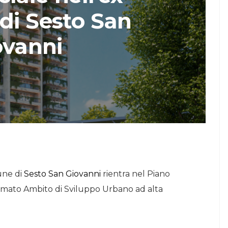
di Sesto San
STORIE
ovanni
Urban Headquarters:
Il
il workplace che
lk di
rigenera la città nel
nuovo talk di
NiiProgetti
une di
Sesto San Giovanni
rientra nel Piano
iamato Ambito di Sviluppo Urbano ad alta