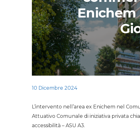
Enichem 
STORIE
Gi
URBAN
HEADQUARTERS. 
video del terzo ta
HEADQUARTERS
REMIX
10 Dicembre 2024
L’intervento nell’area ex Enichem nel Com
Attuativo Comunale di iniziativa privata ch
accessibilità – ASU A3.