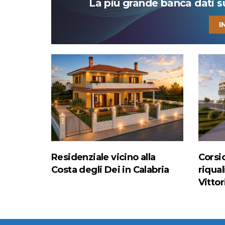
La più grande banca dati su 
I
Residenziale vicino alla
Corsic
Costa degli Dei in Calabria
riqual
Vittor