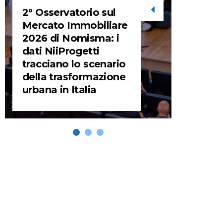
2° Osservatorio sul
STORIE
Mercato Immobiliare
2026 di Nomisma: i
URBA
dati NiiProgetti
HEADQ
tracciano lo scenario
video d
della trasformazione
HEAD
urbana in Italia
REMIX