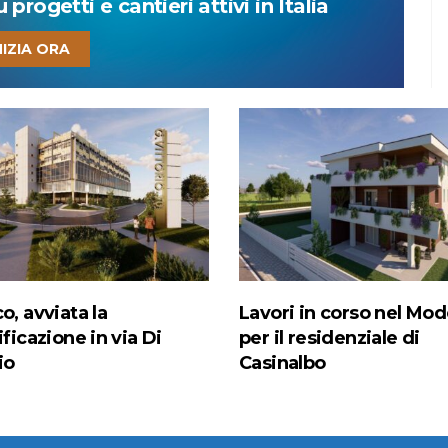
progetti e cantieri attivi in Italia
NIZIA ORA
o, avviata la
Lavori in corso nel Mo
ificazione in via Di
per il residenziale di
io
Casinalbo