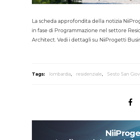
La scheda approfondita della notizia NiiProg
in fase di Programmazione nel settore Resi
Architect. Vedi i dettagli su NiiProgetti Busi
Tags:
lombardia
,
residenziale
,
Sesto San Giov
NiiProg