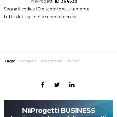
NiiProgetti
ID 364538
Segna il codice ID e scopri gratuitamente
tutti i dettagli nella scheda tecnica
Tags:
lombardia
,
residenziale
,
milano
NiiProgetti BUSINESS