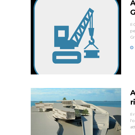
A
G
Il
pe
Gr
A
r
Il
l'
at