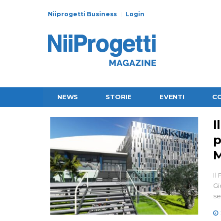
Niiprogetti Business
Login
NEWS
STORIE
EVENTI
C
I
p
M
Il
Gi
se