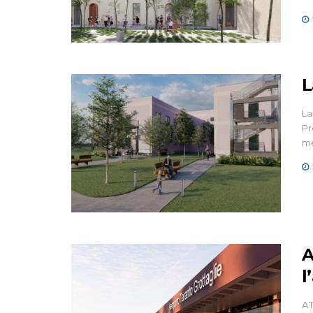
L
La
Pr
me
A
l
AT