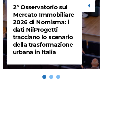
2° Osservatorio sul
STORIE
Mercato Immobiliare
2026 di Nomisma: i
URBA
dati NiiProgetti
HEADQ
tracciano lo scenario
video d
della trasformazione
HEAD
urbana in Italia
REMIX