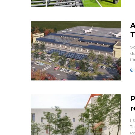
A
T
So
de
L'
P
r
Il
Ta
Ro