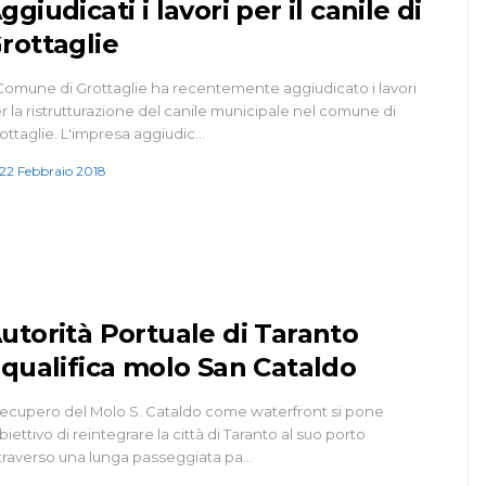
ggiudicati i lavori per il canile di
rottaglie
 Comune di Grottaglie ha recentemente aggiudicato i lavori
r la ristrutturazione del canile municipale nel comune di
ottaglie. L'impresa aggiudic…
22 Febbraio 2018
utorità Portuale di Taranto
iqualifica molo San Cataldo
 recupero del Molo S. Cataldo come waterfront si pone
obiettivo di reintegrare la città di Taranto al suo porto
traverso una lunga passeggiata pa…