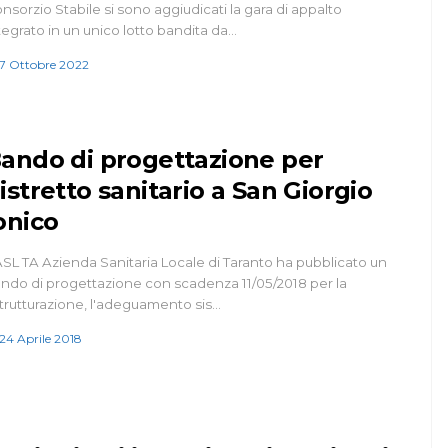
nsorzio Stabile si sono aggiudicati la gara di appalto
tegrato in un unico lotto bandita da…
7 Ottobre 2022
ando di progettazione per
istretto sanitario a San Giorgio
onico
ASL TA Azienda Sanitaria Locale di Taranto ha pubblicato un
ndo di progettazione con scadenza 11/05/2018 per la
strutturazione, l'adeguamento sis…
24 Aprile 2018