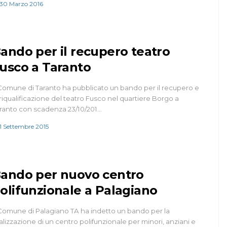
30 Marzo 2016
ando per il recupero teatro
usco a Taranto
 Comune di Taranto ha pubblicato un bando per il recupero e
 riqualificazione del teatro Fusco nel quartiere Borgo a
ranto con scadenza 23/10/201…
1 Settembre 2015
ando per nuovo centro
olifunzionale a Palagiano
 Comune di Palagiano TA ha indetto un bando per la
alizzazione di un centro polifunzionale per minori, anziani e