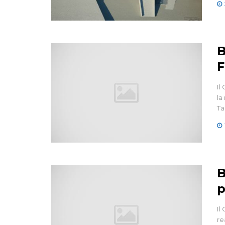
B
F
Il
la
Ta
B
p
Il
re