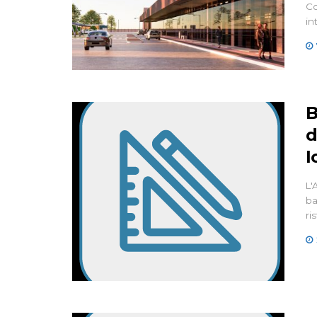
Co
in
B
d
I
L'
ba
ri