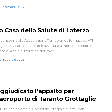
1 Dicembre 2023
a Casa della Salute di Laterza
 consegna alla Associazione Temporanea formata da ATI
oject e Dicataldo Sabino è avvenuta a metà dello scorso
se di Aprile e il termine dei lavor…
21 Febbraio 2023
ggiudicato l’appalto per
’aeroporto di Taranto Grottaglie
I Project insieme al Consorzio Integra e a Infra Tech