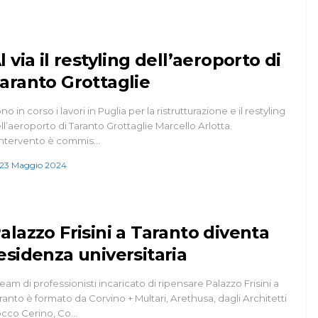
l via il restyling dell’aeroporto di
aranto Grottaglie
no in corso i lavori in Puglia per la ristrutturazione e il restyling
ll’aeroporto di Taranto Grottaglie Marcello Arlotta.
intervento è commis…
23 Maggio 2024
alazzo Frisini a Taranto diventa
esidenza universitaria
 team di professionisti incaricato di ripensare Palazzo Frisini a
ranto è formato da Corvino + Multari, Arethusa, dagli Architetti
cco Cerino, Co…