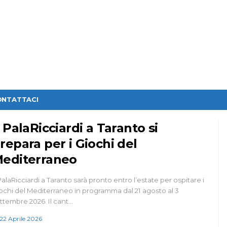
ONTATTACI
l PalaRicciardi a Taranto si
repara per i Giochi del
editerraneo
 PalaRicciardi a Taranto sarà pronto entro l’estate per ospitare i
ochi del Mediterraneo in programma dal 21 agosto al 3
ttembre 2026. Il cant…
22 Aprile 2026