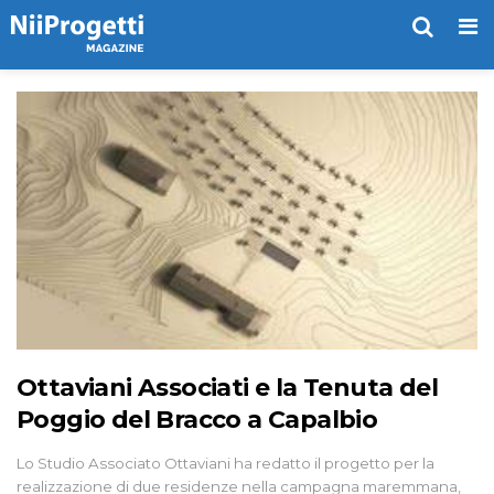
Me
Ottaviani Associati e la Tenuta del
Poggio del Bracco a Capalbio
Lo Studio Associato Ottaviani ha redatto il progetto per la
realizzazione di due residenze nella campagna maremmana,