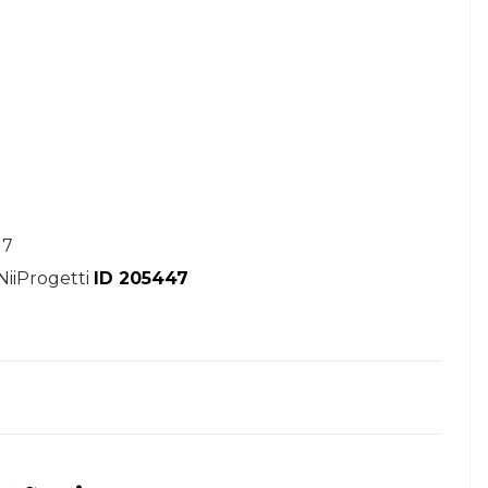
17
NiiProgetti
ID 205447