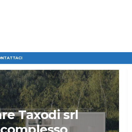
ONTATTACI
re Taxodi srl
a complesso