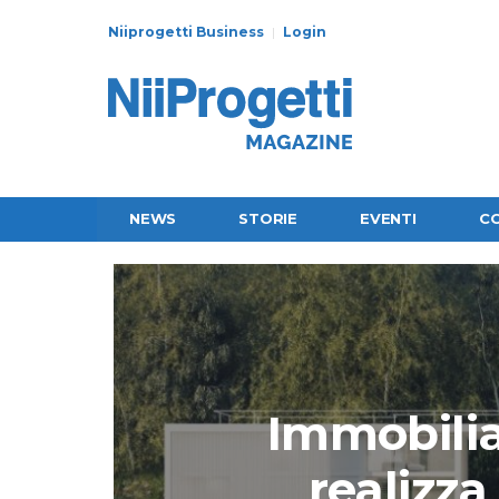
Niiprogetti Business
Login
NEWS
STORIE
EVENTI
C
Immobilia
realizz