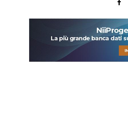
NiiProg
La più grande banca dati su 
I