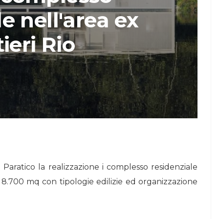
e nell'area ex
STORIE
ieri Rio
Urban Headquarters:
Il
il workplace che
lk di
rigenera la città nel
nuovo talk di
NiiProgetti
 Paratico la realizzazione i complesso residenziale
 8.700 mq con tipologie edilizie ed organizzazione