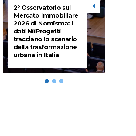
2° Osservatorio sul
STORIE
Mercato Immobiliare
2026 di Nomisma: i
URBA
dati NiiProgetti
HEADQ
tracciano lo scenario
video d
della trasformazione
HEAD
urbana in Italia
REMIX