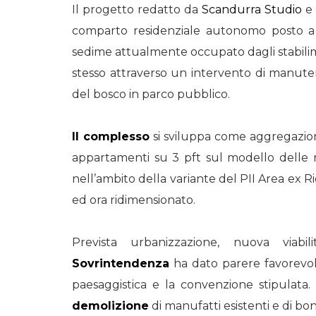
Il progetto redatto da
Scandurra Studio
e
comparto residenziale autonomo posto a ca
sedime attualmente occupato dagli stabilim
stesso attraverso un intervento di manuten
del bosco in parco pubblico.
Il complesso
si sviluppa come aggregazione
appartamenti su 3 pft sul modello delle res
nell’ambito della variante del PII Area ex
ed ora ridimensionato.
Prevista urbanizzazione, nuova viabil
Sovrintendenza
ha dato parere favorevole
paesaggistica e la convenzione stipulat
demolizione
di manufatti esistenti e di boni