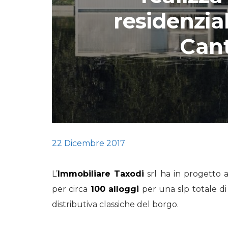
residenzial
STORIE
Cant
URBAN
HEADQUARTERS. 
video del terzo ta
HEADQUARTERS
REMIX
22 Dicembre 2017
L’
Immobiliare Taxodi
srl ha in progetto a
per circa
100 alloggi
per una slp totale di
distributiva classiche del borgo.